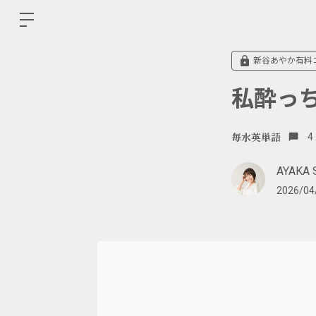
新谷あやか有料
私酔っ
毎水英単語
4
AYAKA 
2026/04