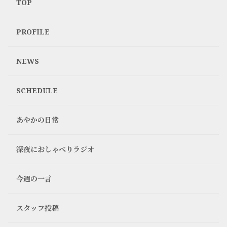
TOP
海外の食料品は確かに高いですね😩
食べるなら日本🇯🇵でダイエットするなら海外がいいかも
🦆
PROFILE
1
NEWS
すーさん
2ヶ月前
SCHEDULE
旅先で食を我慢するなんて！って確か言ってたよね🤣
でも2500円の🍺ビールは高い😩
1
あやかの日常
としくん
深夜におしゃべりラジオ
2ヶ月前
びっくりする値段💲🫢かわいそう😢
0
今週の一言
タクヤ
スタッフ投稿
2ヶ月前
日本円にしない方がいいですよ😂😂笑