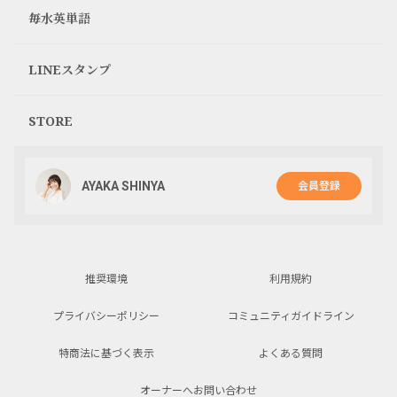
毎水英単語
0
なお
LINEスタンプ
2ヶ月前
すっごい高いっすね😱
STORE
確かに食べれない、飲まれないですね…😭
2
AYAKA SHINYA
会員登録
推奨環境
利用規約
プライバシーポリシー
コミュニティガイドライン
特商法に基づく表示
よくある質問
オーナーへお問い合わせ