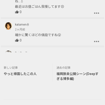
ね…💧
最近はお昼ごはん我慢してます😣
0
katamen🍜
2ヶ月前
確かに驚くほどの値段ですね😮
0
Dai San🍜
2ヶ月前
海外は欧米系は高いね、その国の物価にもよるけど、最近
新しい記事
過去の記事
は東南アジアも高くなってきてるよ。
やっと帰国したこの人
福岡旅未公開シーン(Deepす
でも、生きるためには食事/飲み物が不可欠なので仕方な
ぎる博多編)
い😭
0
kokoichi355
2ヶ月前